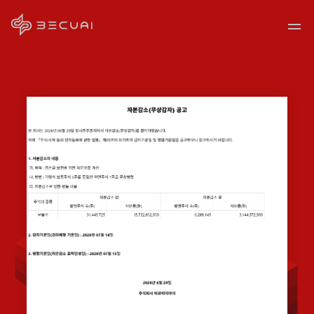
Data
Tech
TRUSTWORTHY
Products
DATA
IR·PR
TECHNOLOGY
재무정보
보도자료
공지사항
공시정보