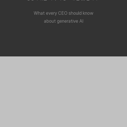
What every CEO should know
about generative AI
BUSINESS AREA
더 다양한 분야의 콘텐츠와 글로벌 콘텐츠
수급을 통해 시장을 확대합니다.