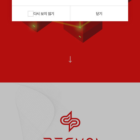
Company
다시 보지 않기
닫기
Blog
All Posts
Products
Insight
Culture